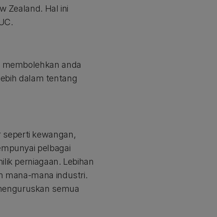
w Zealand. Hal ini
UC.
ini membolehkan anda
ebih dalam tentang
 seperti kewangan,
empunyai pelbagai
ilik perniagaan. Lebihan
am mana-mana industri.
h menguruskan semua