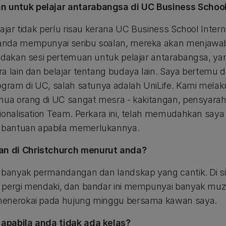
 untuk pelajar antarabangsa di UC Business Schoo
ajar tidak perlu risau kerana UC Business School Inter
anda mempunyai seribu soalan, mereka akan menjawab
gadakan sesi pertemuan untuk pelajar antarabangsa, 
a lain dan belajar tentang budaya lain. Saya bertemu 
ogram di UC, salah satunya adalah UniLife. Kami melaku
mua orang di UC sangat mesra - kakitangan, pensyarah
tionalisation Team. Perkara ini, telah memudahkan sa
bantuan apabila memerlukannya.
n di Christchurch menurut anda?
t banyak permandangan dan landskap yang cantik. Di si
 pergi mendaki, dan bandar ini mempunyai banyak muzi
menerokai pada hujung minggu bersama kawan saya.
apabila anda tidak ada kelas?