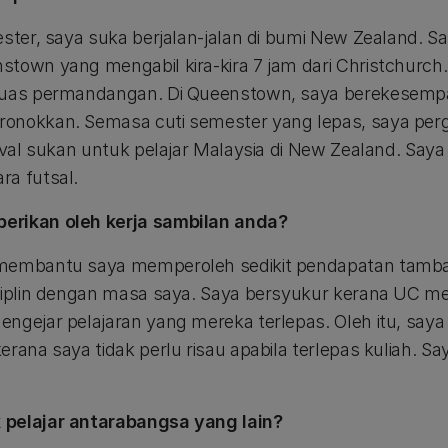
ester, saya suka berjalan-jalan di bumi New Zealand. S
town yang mengabil kira-kira 7 jam dari Christchurch.
luas permandangan. Di Queenstown, saya berekesempa
onokkan. Semasa cuti semester yang lepas, saya pergi
tival sukan untuk pelajar Malaysia di New Zealand. Saya
ra futsal.
erikan oleh kerja sambilan anda?
 membantu saya memperoleh sedikit pendapatan tamb
isiplin dengan masa saya. Saya bersyukur kerana UC m
ngejar pelajaran yang mereka terlepas. Oleh itu, saya
erana saya tidak perlu risau apabila terlepas kuliah. 
 pelajar antarabangsa yang lain?