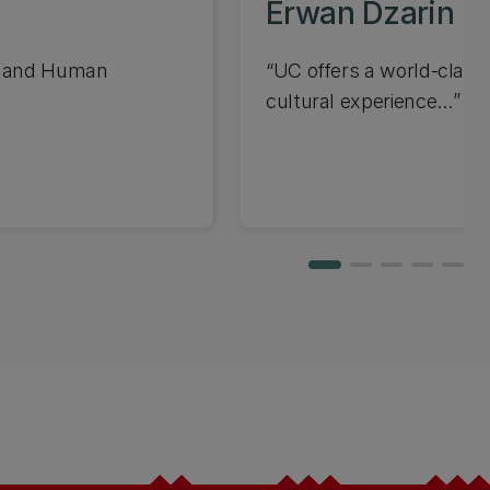
Erwan Dzarin M
g and Human
“UC offers a world-class
cultural experience…”