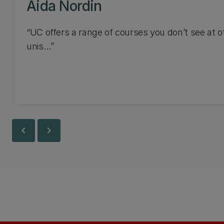
Aida Nordin
“UC offers a range of courses you don’t see at o
unis…”
chevron_left
chevron_right