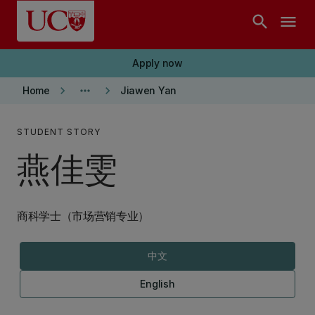
Skip to main content
search
menu
Apply now
keyboard_arrow_right
more_horiz
keyboard_arrow_right
Home
Jiawen Yan
STUDENT STORY
燕佳雯
商科学士（市场营销专业）
中文
English