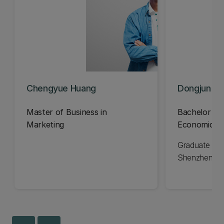
Chengyue Huang
Dongjun (D
Master of Business in
Bachelor of
Marketing
Economics a
Graduate Rol
Shenzhen, C