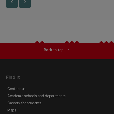
chevron_left
chevron_right
Back to top
expand_less
Find it
Contact us
Academic schools and departments
Careers for students
Maps