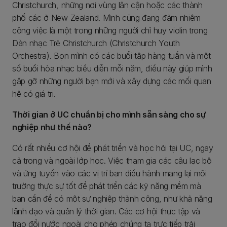
Christchurch, những nơi vùng lân cận hoặc các thành
phố các ở New Zealand. Mình cũng đang đảm nhiệm
công việc là một trong những người chỉ huy violin trong
Dàn nhạc Trẻ Christchurch (Christchurch Youth
Orchestra). Bọn mình có các buổi tập hàng tuần và một
số buổi hòa nhạc biểu diễn mỗi năm, điều này giúp mình
gặp gỡ những người bạn mới và xây dựng các mối quan
hệ có giá trị.
Thời gian ở UC chuẩn bị cho mình sẵn sàng cho sự
nghiệp như thế nào?
Có rất nhiều cơ hội để phát triển và học hỏi tại UC, ngay
cả trong và ngoài lớp học. Việc tham gia các câu lạc bộ
và ứng tuyển vào các vị trí ban điều hành mang lại môi
trường thực sự tốt để phát triển các kỹ năng mềm mà
bạn cần để có một sự nghiệp thành công, như khả năng
lãnh đạo và quản lý thời gian. Các cơ hội thực tập và
trao đổi nước ngoài cho phép chúng ta trực tiếp trải