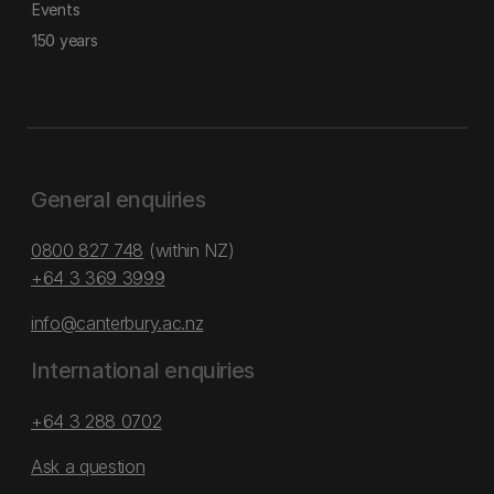
Events
150 years
General enquiries
0800 827 748
(within NZ)
+64 3 369 3999
info@canterbury.ac.nz
International enquiries
+64 3 288 0702
Ask a question