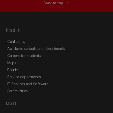
Back to top
expand_less
Find it
Contact us
Academic schools and departments
Careers for students
Maps
Policies
Service departments
IT Services and Software
Communities
Do it