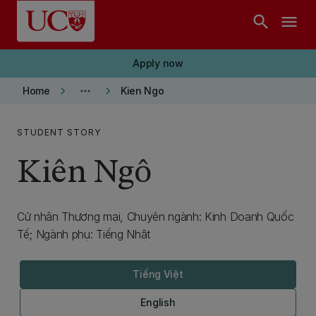
Skip to main content
search
menu
Apply now
keyboard_arrow_right
more_horiz
keyboard_arrow_right
Home
Kien Ngo
STUDENT STORY
Kiên Ngô
Cử nhân Thương mại, Chuyên ngành: Kinh Doanh Quốc
Tế; Ngành phụ: Tiếng Nhật
Tiếng Việt
English