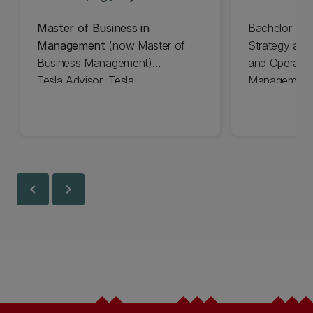
Master of Business in
Bachelor of
Management
(now Master of
Strategy and
Business Management)
and Operatio
Tesla Advisor, Tesla
Management
chevron_left
chevron_right