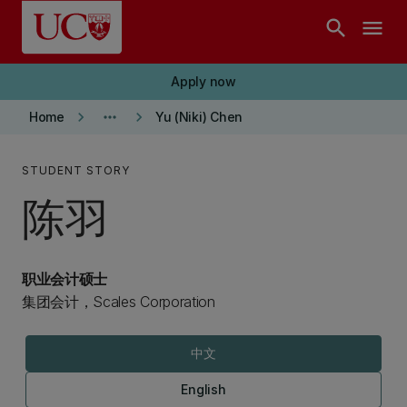
Skip to main content
search
menu
Apply now
keyboard_arrow_right
more_horiz
keyboard_arrow_right
Home
Yu (Niki) Chen
STUDENT STORY
陈羽
职业会计硕士
集团会计，Scales Corporation
中文
English