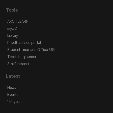
Tools
AKO | LEARN
myUC
Library
IT self-service portal
Student email and Office 365
Timetable planner
Staff intranet
Latest
News
Events
150 years