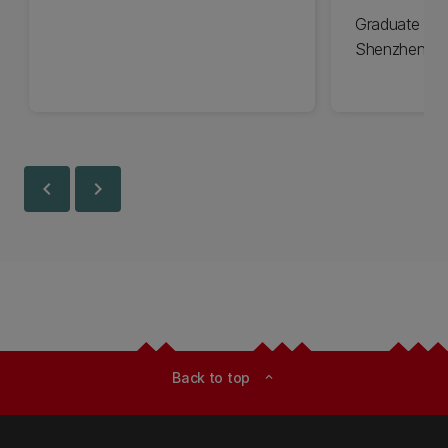
Graduate Rol
Shenzhen, C
chevron_left
chevron_right
Back to top
expand_less